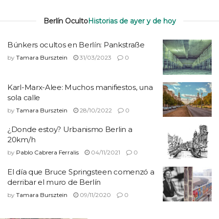
Berlín Oculto
Historias de ayer y de hoy
Búnkers ocultos en Berlín: Pankstraße
by
Tamara Bursztein
31/03/2023
0
Karl-Marx-Alee: Muchos manifiestos, una
sola calle
by
Tamara Bursztein
28/10/2022
0
¿Donde estoy? Urbanismo Berlin a
20km/h
by
Pablo Cabrera Ferralis
04/11/2021
0
El día que Bruce Springsteen comenzó a
derribar el muro de Berlín
by
Tamara Bursztein
09/11/2020
0