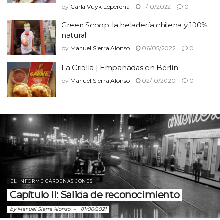
by
Carla Vuyk Loperena
11/10/2022
0
Green Scoop: la heladería chilena y 100%
natural
by
Manuel Sierra Alonso
06/05/2022
0
La Criolla | Empanadas en Berlín
by
Manuel Sierra Alonso
02/10/2020
0
EL INFORME CÁRDENAS JONES
Capítulo II: Salida de reconocimiento
by
Manuel Sierra Alonso
01/06/2021