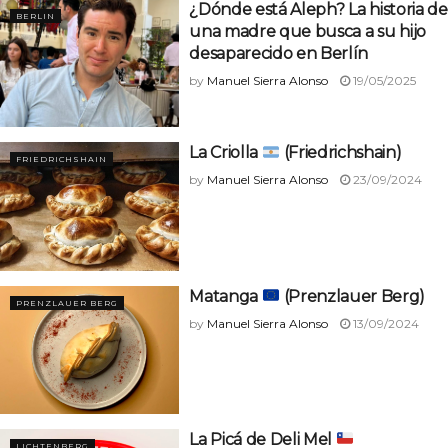
¿Dónde está Aleph? La historia de
BERLIN
una madre que busca a su hijo
desaparecido en Berlín
by
Manuel Sierra Alonso
19/05/2025
La Criolla
(Friedrichshain)
FRIEDRICHSHAIN
by
Manuel Sierra Alonso
23/09/2024
Matanga
(Prenzlauer Berg)
PRENZLAUER BERG
by
Manuel Sierra Alonso
13/09/2024
La Picá de Deli Mel
LICHTENBERG