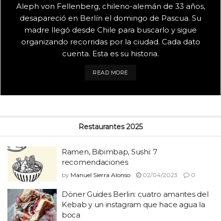
Aleph von Fellenberg, chileno-alemán de 33 años,
desapareció en Berlín el domingo de Pascua. Su
madre llegó desde Chile para buscarlo y sigue
organizando recorridas por la ciudad. Cada dato
cuenta. Esta es su historia.
DETAILS
READ MORE
Restaurantes 2025
Ramen, Bibimbap, Sushi: 7
recomendaciones
by
Manuel Sierra Alonso
02/04/2023
0
Döner Guides Berlin: cuatro amantes del
Kebab y un instagram que hace agua la
boca